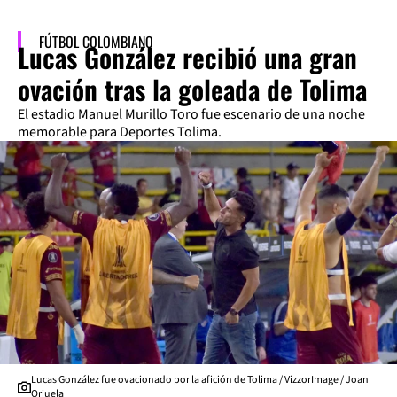
FÚTBOL COLOMBIANO
Lucas González recibió una gran
ovación tras la goleada de Tolima
El estadio Manuel Murillo Toro fue escenario de una noche
memorable para Deportes Tolima.
Lucas González fue ovacionado por la afición de Tolima / VizzorImage / Joan
Orjuela