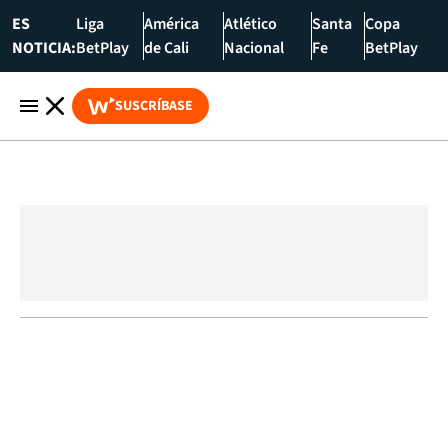
ES
Liga
América
Atlético
Santa
Copa
NOTICIA:
BetPlay
de Cali
Nacional
Fe
BetPlay
SUSCRÍBASE