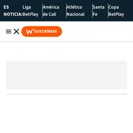
ES
Liga
América
Atlético
Santa
Copa
NOTICIA:
BetPlay
de Cali
Nacional
Fe
BetPlay
SUSCRÍBASE