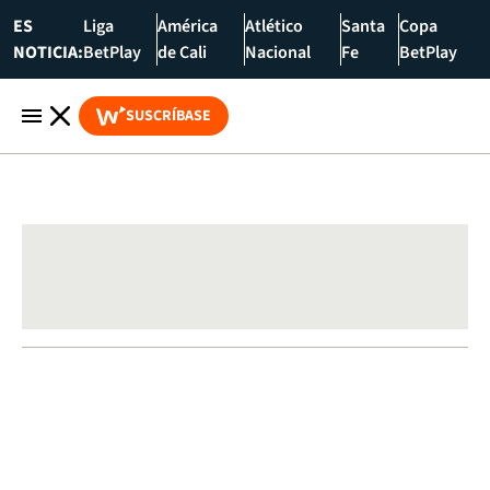
ES
Liga
América
Atlético
Santa
Copa
NOTICIA:
BetPlay
de Cali
Nacional
Fe
BetPlay
SUSCRÍBASE