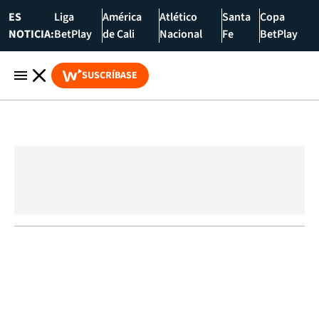
ES
Liga
América
Atlético
Santa
Copa
NOTICIA:
BetPlay
de Cali
Nacional
Fe
BetPlay
SUSCRÍBASE