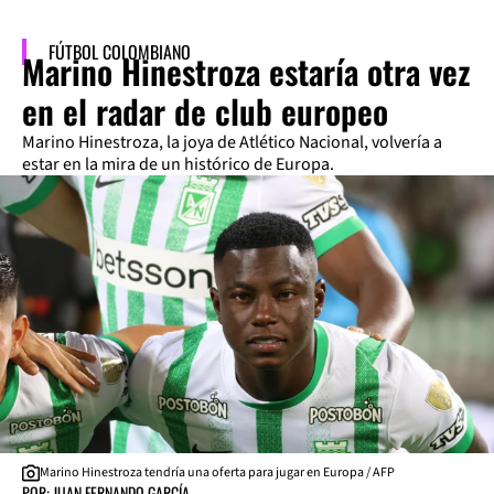
FÚTBOL COLOMBIANO
Marino Hinestroza estaría otra vez
en el radar de club europeo
Marino Hinestroza, la joya de Atlético Nacional, volvería a
estar en la mira de un histórico de Europa.
Marino Hinestroza tendría una oferta para jugar en Europa / AFP
POR: JUAN FERNANDO GARCÍA