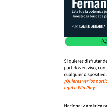
Fernan
Esta fue la polémica 
Hinestroza buscaba p
POR: CAMILO ANGARITA
Si quieres disfrutar 
partidos en vivo, con
cualquier dispositivo.
¿Quieres ver los part
aquí a Win Play
Nacional y América p