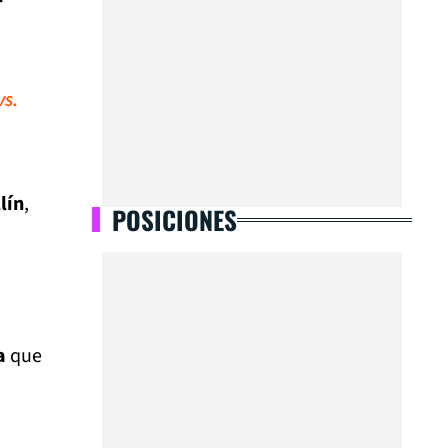
vs.
lín
,
POSICIONES
a
que