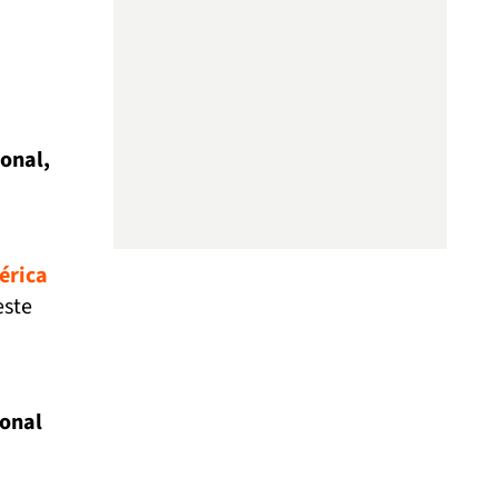
onal,
rica
este
ional