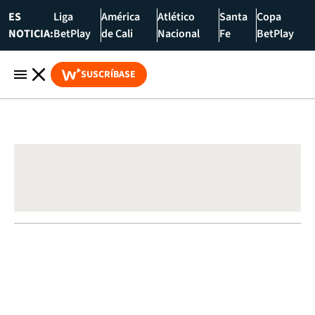
ES
Liga
América
Atlético
Santa
Copa
NOTICIA:
BetPlay
de Cali
Nacional
Fe
BetPlay
SUSCRÍBASE