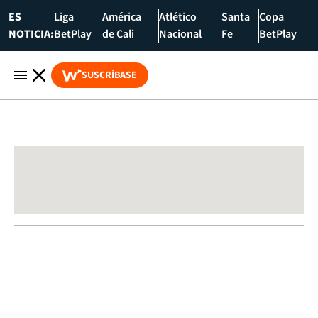
ES
Liga
América
Atlético
Santa
Copa
NOTICIA:
BetPlay
de Cali
Nacional
Fe
BetPlay
SUSCRÍBASE