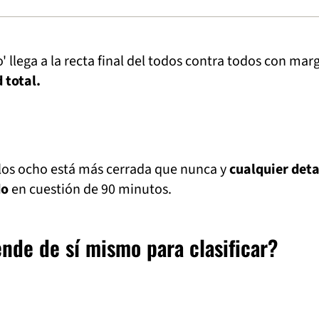
' llega a la recta final del todos contra todos con mar
 total.
 los ocho está más cerrada que nunca y
cualquier deta
do
en cuestión de 90 minutos.
nde de sí mismo para clasificar?