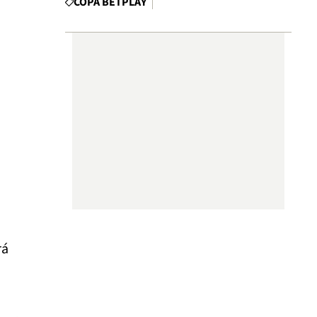
COPA BETPLAY
rá