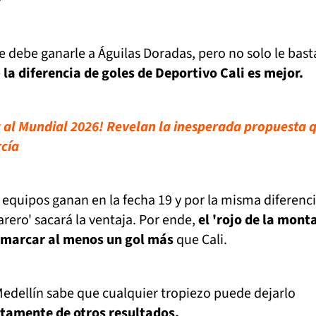
?
e debe ganarle a Águilas Doradas, pero no solo le bast
e
la diferencia de goles de Deportivo Cali es mejor.
al Mundial 2026! Revelan la inesperada propuesta q
rcía
 equipos ganan en la fecha 19 y por la misma diferenc
carero' sacará la ventaja. Por ende,
el 'rojo de la mont
e marcar al menos un gol más
que Cali.
edellín sabe que cualquier tropiezo puede dejarlo
amente de otros resultados.