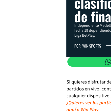
clasifi
de fin
Independiente Medellí
fecha 19 dependiendo d
Liga BetPlay.
POR: WIN SPORTS
Si quieres disfrutar 
partidos en vivo, con
cualquier dispositivo.
¿Quieres ver los part
aquí a Win Play