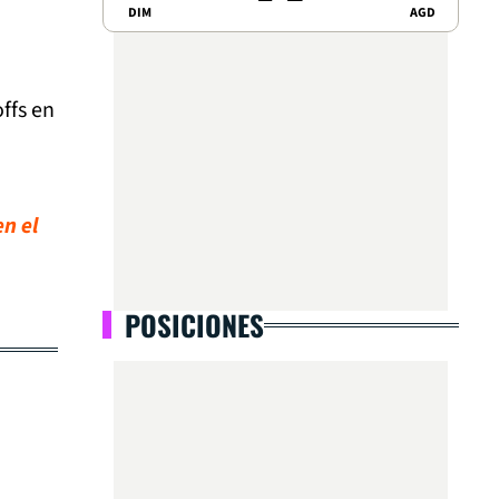
DIM
AGD
ffs en
en el
POSICIONES