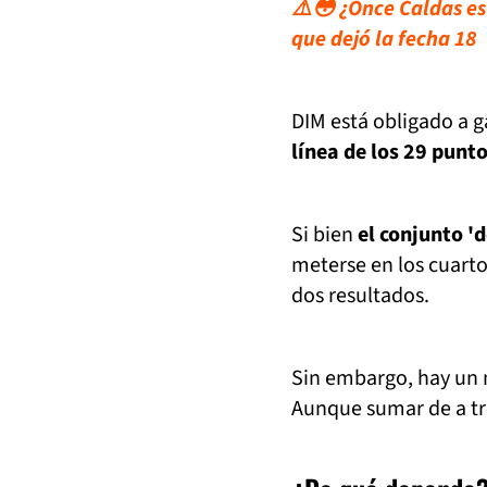
⚠️😳 ¿Once Caldas es
que dejó la fecha 18
DIM está obligado a g
línea de los 29 punto
Si bien
el conjunto '
meterse en los cuarto
dos resultados.
Sin embargo, hay un 
Aunque sumar de a tr