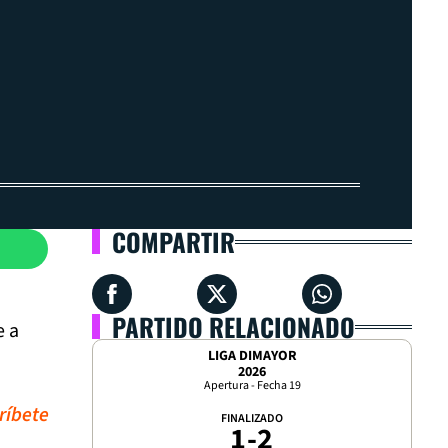
COMPARTIR
PARTIDO RELACIONADO
e a
LIGA DIMAYOR
2026
Apertura - Fecha 19
ríbete
FINALIZADO
1
-
2