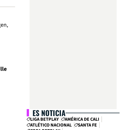
gen,
lle
ES NOTICIA
LIGA BETPLAY
AMÉRICA DE CALI
ATLÉTICO NACIONAL
SANTA FE