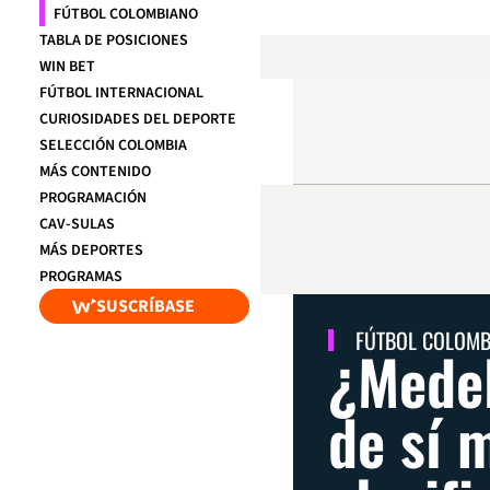
FÚTBOL COLOMBIANO
TABLA DE POSICIONES
WIN BET
FÚTBOL INTERNACIONAL
CURIOSIDADES DEL DEPORTE
SELECCIÓN COLOMBIA
MÁS CONTENIDO
PROGRAMACIÓN
CAV-SULAS
MÁS DEPORTES
PROGRAMAS
SUSCRÍBASE
FÚTBOL COLOM
¿Medel
de sí 