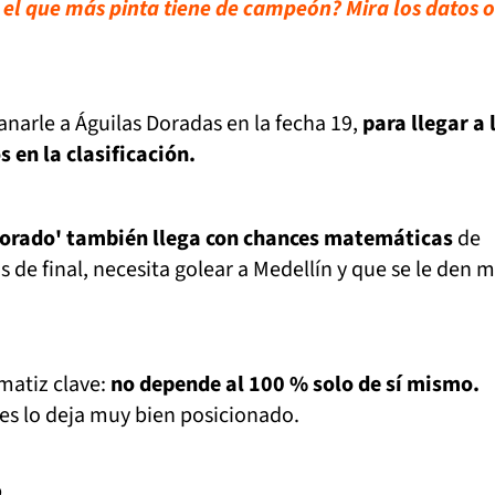
 el que más pinta tiene de campeón? Mira los datos o
anarle a Águilas Doradas en la fecha 19,
para llegar a 
s en la clasificación.
dorado' también llega con chances matemáticas
de
s de final, necesita golear a Medellín y que se le den 
matiz clave:
no depende al 100 % solo de sí mismo.
es lo deja muy bien posicionado.