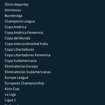
Otros deportes
Amistosos
Bundesliga
Champions League
Copa América
Copa América Femenina
Copa del Mundo
Copa Intercontinental India
Copa Libertadores
Copa Libertadores Femenina
Copa Sudamericana
Eliminatorias Europa
Eliminatorias Sudamericanas
Europa League
European Championship
Kirin Cup
La Liga
Ligue 1