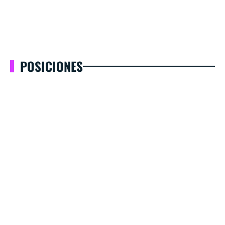
POSICIONES