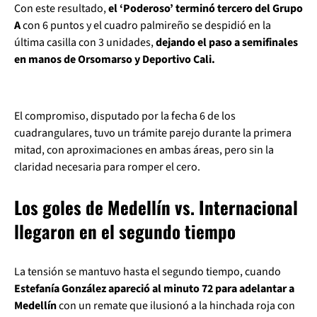
Con este resultado,
el ‘Poderoso’ terminó tercero del Grupo
A
con 6 puntos y el cuadro palmireño se despidió en la
última casilla con 3 unidades,
dejando el paso a semifinales
en manos de Orsomarso y Deportivo Cali.
El compromiso, disputado por la fecha 6 de los
cuadrangulares, tuvo un trámite parejo durante la primera
mitad, con aproximaciones en ambas áreas, pero sin la
claridad necesaria para romper el cero.
Los goles de Medellín vs. Internacional
llegaron en el segundo tiempo
La tensión se mantuvo hasta el segundo tiempo, cuando
Estefanía González apareció al minuto 72 para adelantar a
Medellín
con un remate que ilusionó a la hinchada roja con