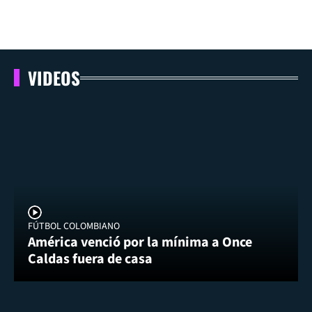
VIDEOS
FÚTBOL COLOMBIANO
América venció por la mínima a Once
Caldas fuera de casa