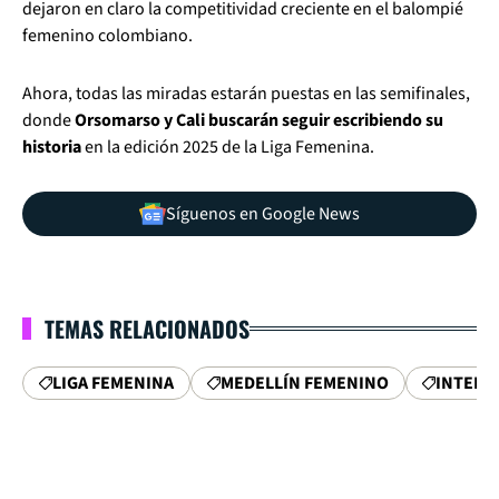
dejaron en claro la competitividad creciente en el balompié
femenino colombiano.
Ahora, todas las miradas estarán puestas en las semifinales,
donde
Orsomarso y Cali buscarán seguir escribiendo su
historia
en la edición 2025 de la Liga Femenina.
Síguenos en Google News
TEMAS RELACIONADOS
LIGA FEMENINA
MEDELLÍN FEMENINO
INTERN