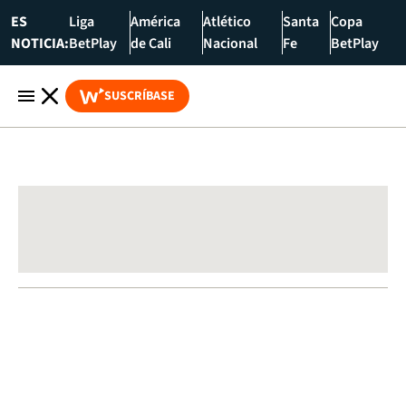
ES
Liga
América
Atlético
Santa
Copa
NOTICIA:
BetPlay
de Cali
Nacional
Fe
BetPlay
SUSCRÍBASE