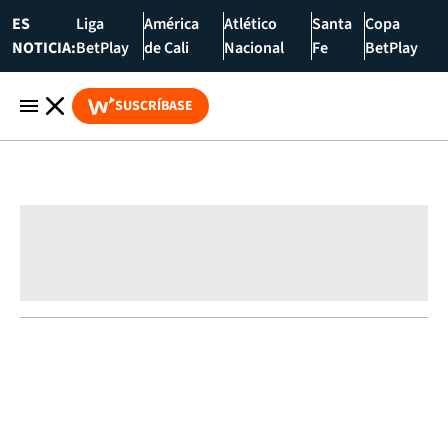
ES
Liga
América
Atlético
Santa
Copa
NOTICIA:
BetPlay
de Cali
Nacional
Fe
BetPlay
SUSCRÍBASE