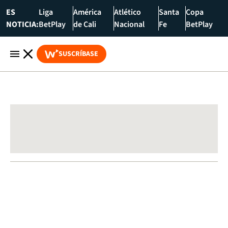
ES
Liga
América
Atlético
Santa
Copa
NOTICIA:
BetPlay
de Cali
Nacional
Fe
BetPlay
SUSCRÍBASE