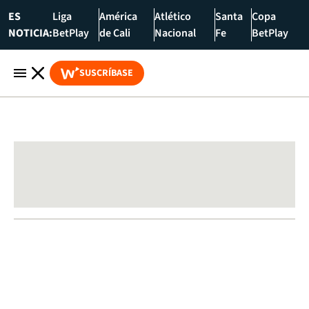
ES
Liga
América
Atlético
Santa
Copa
NOTICIA:
BetPlay
de Cali
Nacional
Fe
BetPlay
SUSCRÍBASE