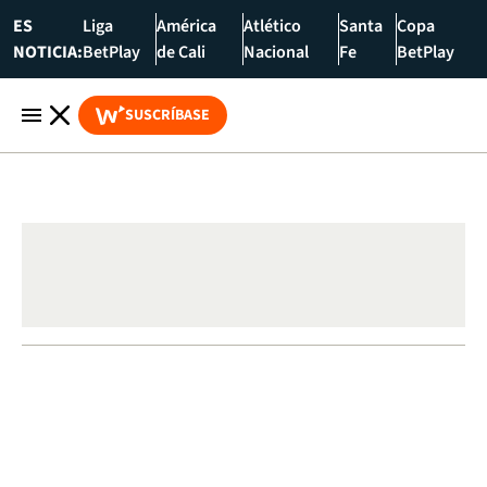
ES
Liga
América
Atlético
Santa
Copa
NOTICIA:
BetPlay
de Cali
Nacional
Fe
BetPlay
SUSCRÍBASE