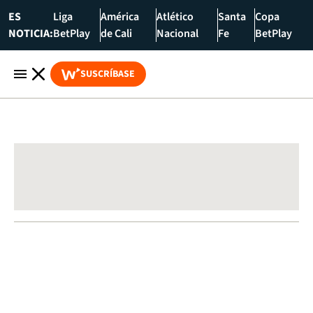
ES
Liga
América
Atlético
Santa
Copa
NOTICIA:
BetPlay
de Cali
Nacional
Fe
BetPlay
SUSCRÍBASE