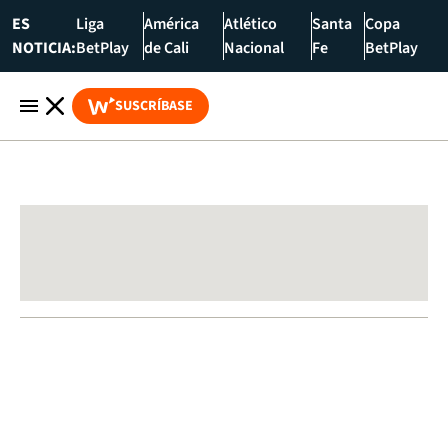
ES
Liga
América
Atlético
Santa
Copa
NOTICIA:
BetPlay
de Cali
Nacional
Fe
BetPlay
SUSCRÍBASE