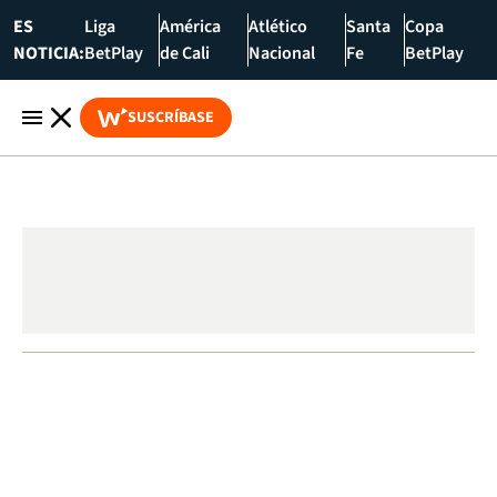
ES
Liga
América
Atlético
Santa
Copa
NOTICIA:
BetPlay
de Cali
Nacional
Fe
BetPlay
SUSCRÍBASE