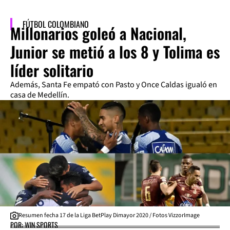
FÚTBOL COLOMBIANO
Millonarios goleó a Nacional,
Junior se metió a los 8 y Tolima es
líder solitario
Además, Santa Fe empató con Pasto y Once Caldas igualó en
casa de Medellín.
Resumen fecha 17 de la Liga BetPlay Dimayor 2020 / Fotos VizzorImage
POR: WIN SPORTS