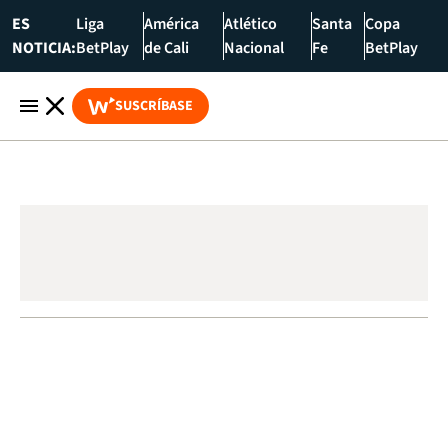
ES
Liga
América
Atlético
Santa
Copa
NOTICIA:
BetPlay
de Cali
Nacional
Fe
BetPlay
SUSCRÍBASE