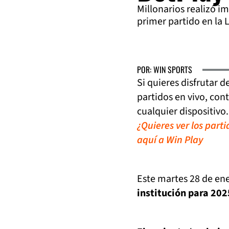
Millonarios realizó i
primer partido en la 
POR: WIN SPORTS
Si quieres disfrutar 
partidos en vivo, con
cualquier dispositivo.
¿Quieres ver los part
aquí a Win Play
Este martes 28 de ene
institución para 202