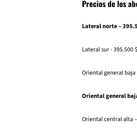
Precios de los ab
Lateral norte – 395.
Lateral sur - 395.500 
Oriental general baja
Oriental general baj
Oriental central alta 