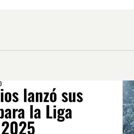
O
ios lanzó sus
ara la Liga
 2025