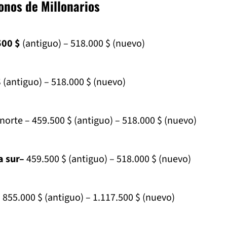
onos de Millonarios
500 $
(antiguo) – 518.000 $ (nuevo)
$ (antiguo) – 518.000 $ (nuevo)
 norte – 459.500 $ (antiguo) – 518.000 $ (nuevo)
a sur–
459.500 $ (antiguo) – 518.000 $ (nuevo)
– 855.000 $ (antiguo) – 1.117.500 $ (nuevo)