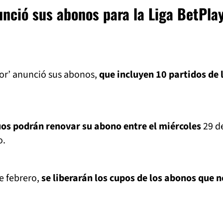
unció sus abonos para la Liga BetPla
or’ anunció sus abonos,
que incluyen 10 partidos de 
os podrán renovar su abono entre el miércoles
29 d
o.
de febrero,
se liberarán los cupos de los abonos que n