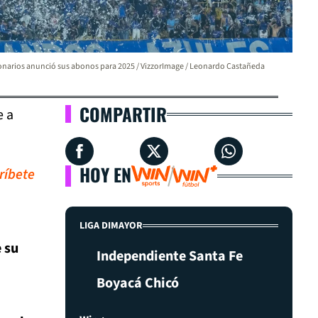
onarios anunció sus abonos para 2025 / VizzorImage / Leonardo Castañeda
COMPARTIR
e a
HOY EN
ríbete
LIGA DIMAYOR
 su
Independiente Santa Fe
Boyacá Chicó