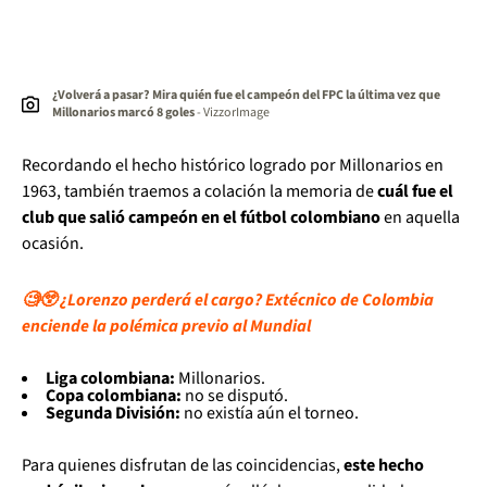
¿Volverá a pasar? Mira quién fue el campeón del FPC la última vez que
Millonarios marcó 8 goles
- VizzorImage
Recordando el hecho histórico logrado por Millonarios en
1963, también traemos a colación la memoria de
cuál fue el
club que salió campeón en el fútbol colombiano
en aquella
ocasión.
🧐😲 ¿Lorenzo perderá el cargo? Extécnico de Colombia
enciende la polémica previo al Mundial
Liga colombiana:
Millonarios.
Copa colombiana:
no se disputó.
Segunda División:
no existía aún el torneo.
Para quienes disfrutan de las coincidencias,
este hecho