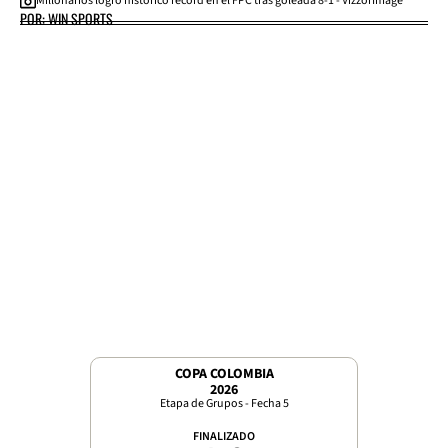
Millonarios logró histórico récord en el FPC tras goleada 8-1 - VizzorImage
POR: WIN SPORTS
COPA COLOMBIA
2026
Etapa de Grupos - Fecha 5
FINALIZADO