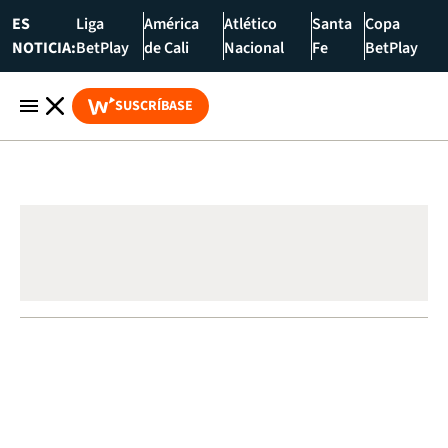
ES
Liga
América
Atlético
Santa
Copa
NOTICIA:
BetPlay
de Cali
Nacional
Fe
BetPlay
SUSCRÍBASE