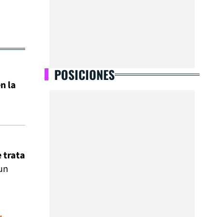
POSICIONES
n la
e trata
un