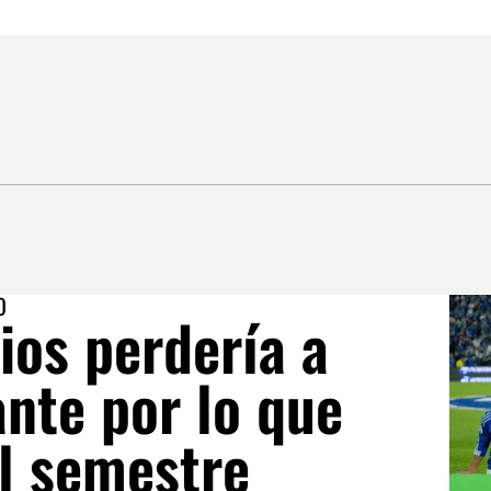
O
ios perdería a
nte por lo que
el semestre