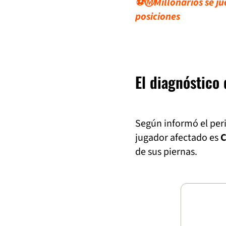
⚽Ⓜ️Millonarios se jue
posiciones
El diagnóstico
Según informó el per
jugador afectado es
C
de sus piernas.