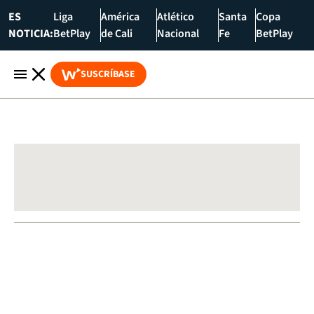
ES
Liga
América
Atlético
Santa
Copa
NOTICIA:
BetPlay
de Cali
Nacional
Fe
BetPlay
SUSCRÍBASE