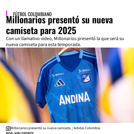
FÚTBOL COLOMBIANO
Millonarios presentó su nueva
camiseta para 2025
Con un llamativo video, Millonarios presentó la que será su
nueva camiseta para esta temporada.
Millonarios presentó su nueva camiseta. / Adidas Colombia.
POR: WIN SPORTS