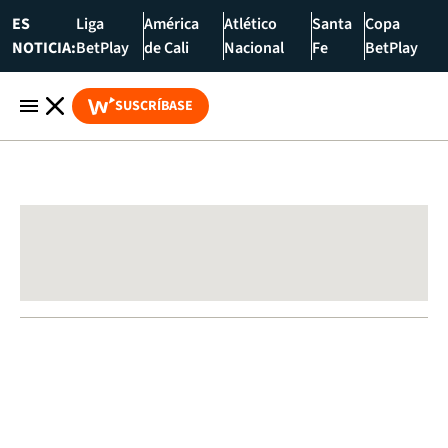
ES
Liga
América
Atlético
Santa
Copa
NOTICIA:
BetPlay
de Cali
Nacional
Fe
BetPlay
SUSCRÍBASE