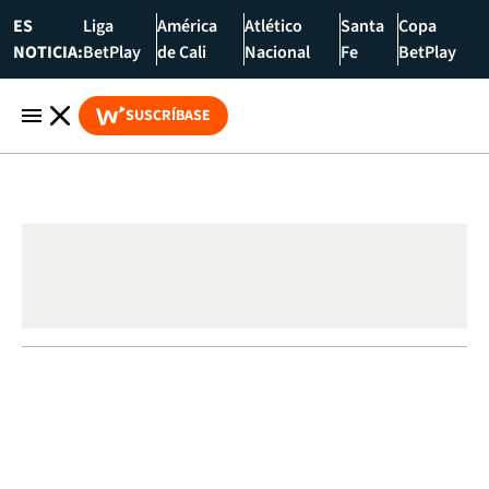
ES
Liga
América
Atlético
Santa
Copa
NOTICIA:
BetPlay
de Cali
Nacional
Fe
BetPlay
SUSCRÍBASE