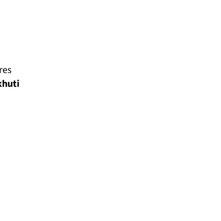
res
khuti