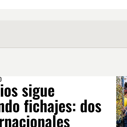
O
ios sigue
do fichajes: dos
rnacionales