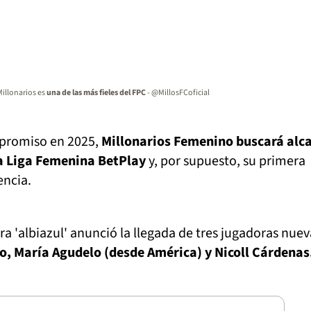
illonarios es
una de las más fieles del FPC
- @MillosFCoficial
mpromiso en 2025,
Millonarios Femenino buscará alc
la Liga Femenina BetPlay
y, por supuesto, su primera
encia.
ra 'albiazul' anunció la llegada de tres jugadoras nuev
jo, María Agudelo (desde América) y Nicoll Cárdenas