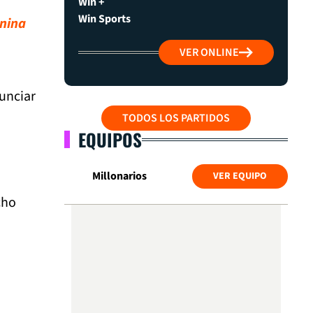
Win +
Win Sports
enina
VER ONLINE
unciar
TODOS LOS PARTIDOS
EQUIPOS
Millonarios
VER EQUIPO
cho