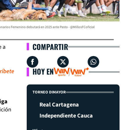
onarios Femenino debutará en 2025 ante Pasto - @MillosFCoficial
COMPARTIR
e a
HOY EN
ríbete
TORNEO DIMAYOR
iga
Real Cartagena
ición
Independiente Cauca