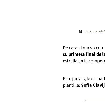
La hinchada de M
De cara al nuevo co
su primera final de 
estrella en la compet
Este jueves, la escuad
plantilla:
Sofía Clavi