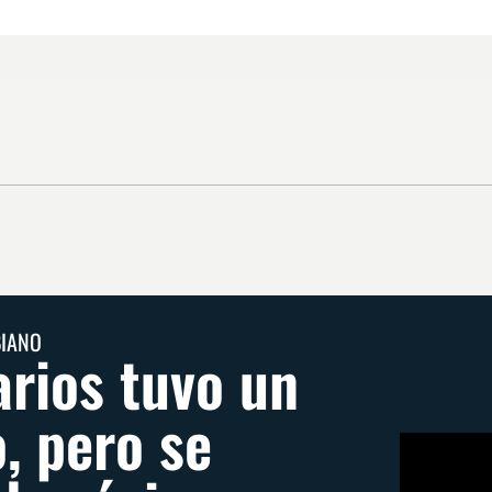
BIANO
arios tuvo un
o, pero se