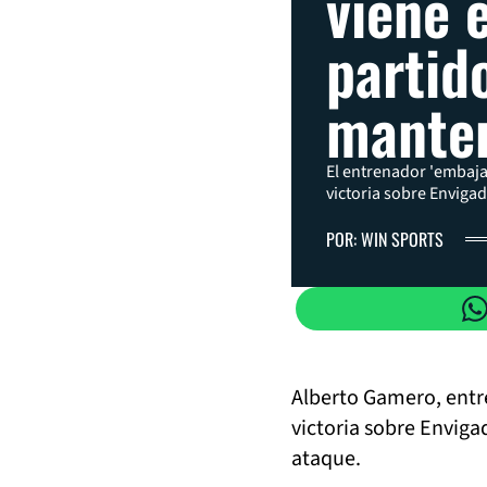
viene 
partid
mante
El entrenador 'embaja
victoria sobre Envigad
POR: WIN SPORTS
Alberto Gamero, entre
victoria sobre Enviga
ataque.