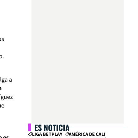
as
do.
lga a
n
íguez
ue
ES NOTICIA
LIGA BETPLAY
AMÉRICA DE CALI
e es