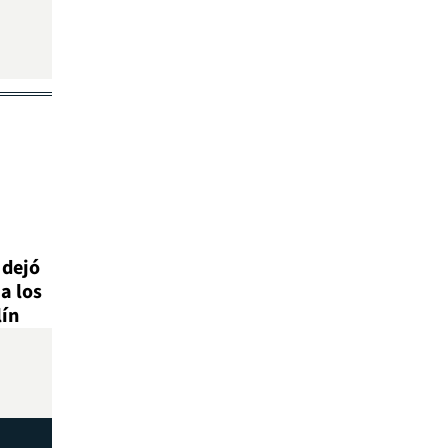
 dejó
a los
lín