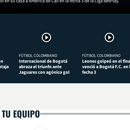
ó en su casa a América de Cali en la fecha 3 de la Liga BetPlay.
FÚTBOL COLOMBIANO
FÚTBOL COLOMBIANO
ón
Internacional de Bogotá
Leones golpeó en el fina
taja
abraza el triunfo ante
venció a Bogotá F.C. en 
Jaguares con agónico gol
fecha 3
 TU EQUIPO