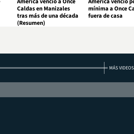
e
América venció a Once
América venció po
Caldas en Manizales
mínima a Once C
tras más de una década
fuera de casa
(Resumen)
MÁS VIDEOS