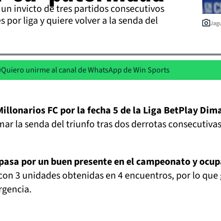
un invicto de tres partidos consecutivos
 por liga y quiere volver a la senda del
Jagu
Quiero unirme al canal de WhatsApp de Win Sports
Millonarios FC por la fecha 5 de la Liga BetPlay Dim
mar la senda del triunfo tras dos derrotas consecutivas
o pasa por un buen presente en el campeonato y ocu
con 3 unidades obtenidas en 4 encuentros, por lo que
rgencia.