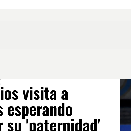
O
ios visita a
s esperando
 su 'paternidad'