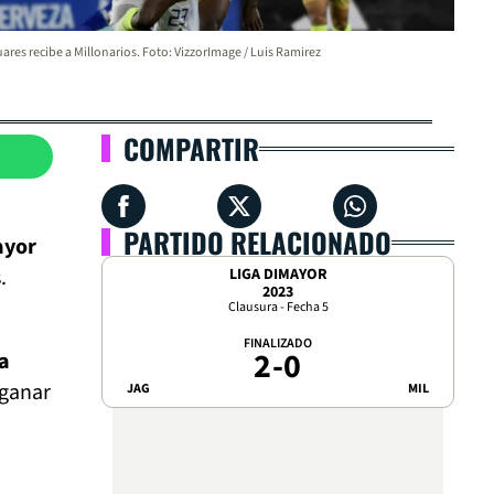
ares recibe a Millonarios. Foto: VizzorImage / Luis Ramirez
COMPARTIR
PARTIDO RELACIONADO
ayor
.
LIGA DIMAYOR
2023
Clausura - Fecha 5
FINALIZADO
2
-
0
pa
 ganar
JAG
MIL