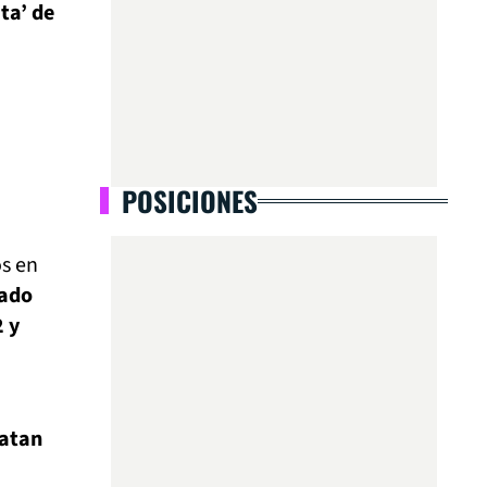
ta’ de
POSICIONES
os en
nado
2 y
patan