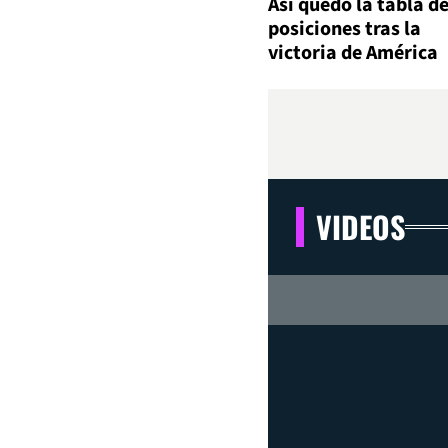
Así quedó la tabla d
posiciones tras la
victoria de América
VIDEOS