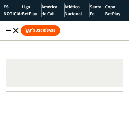
ES
Liga
América
Atlético
Santa
Copa
NOTICIA:
BetPlay
de Cali
Nacional
Fe
BetPlay
SUSCRÍBASE