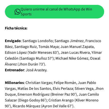
Quiero unirme al canal de WhatsApp de Win
Sports
Ficha técnica:
Envigado
: Santiago Londoño; Santiago Jiménez, Francisco
Báez, Santiago Ruiz, Tomás Maya; Juan Manuel Zapata,
Edison López (Yadir Meneses 83’), Jean Lucas Rivera, Yilmar
Celedón (Santiago Muñoz 57’); Michael Nike Gómez, Oswal
Álvarez (Jhon Durán 73’).
Entrenador
: José Arastey.
Millonarios
: Christian Vargas; Felipe Román, Juan Pablo
Vargas, Matías De los Santos, Elvis Perlaza; Stiven Vega, Jhon
Duque, Emerson Rodríguez (Breiner Paz 90’), Juan Camilo
Salazar (Diego Godoy 86’); Cristian Arango (Kliver Moreno
90’), Ricardo Márquez (Ayron Del Valle 67’).