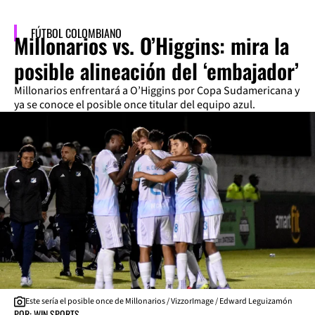
FÚTBOL COLOMBIANO
Millonarios vs. O’Higgins: mira la
posible alineación del ‘embajador’
Millonarios enfrentará a O’Higgins por Copa Sudamericana y
ya se conoce el posible once titular del equipo azul.
Este sería el posible once de Millonarios / VizzorImage / Edward Leguizamón
POR: WIN SPORTS