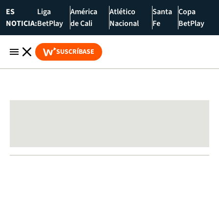
ES
Liga
América
Atlético
Santa
Copa
NOTICIA:
BetPlay
de Cali
Nacional
Fe
BetPlay
SUSCRÍBASE