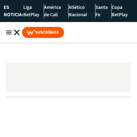
ES
Liga
América
Atlético
Santa
Copa
NOTICIA:
BetPlay
de Cali
Nacional
Fe
BetPlay
SUSCRÍBASE