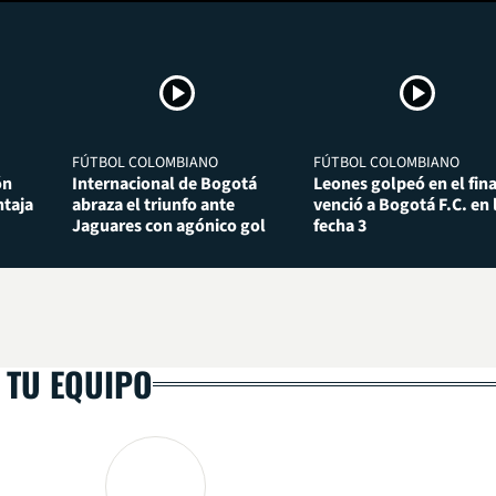
FÚTBOL COLOMBIANO
FÚTBOL COLOMBIANO
ón
Internacional de Bogotá
Leones golpeó en el fina
taja
abraza el triunfo ante
venció a Bogotá F.C. en 
Jaguares con agónico gol
fecha 3
 TU EQUIPO