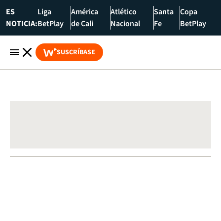
ES
Liga
América
Atlético
Santa
Copa
NOTICIA:
BetPlay
de Cali
Nacional
Fe
BetPlay
SUSCRÍBASE