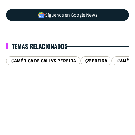
Síguenos en Google News
TEMAS RELACIONADOS
AMÉRICA DE CALI VS PEREIRA
PEREIRA
AMÉRIC