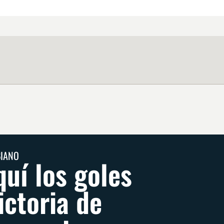
BIANO
quí los goles
ictoria de