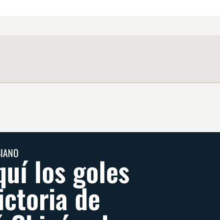
BIANO
quí los goles
ictoria de