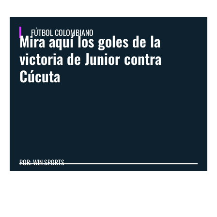
FÚTBOL COLOMBIANO
Mira aquí los goles de la
victoria de Junior contra
Cúcuta
POR: WIN SPORTS