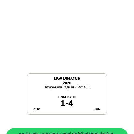
LIGA DIMAYOR
2020
Temporada Regular - Fecha 17
FINALIZADO
1
-
4
CUC
JUN
Quiero unirme al canal de WhatsApp de Win