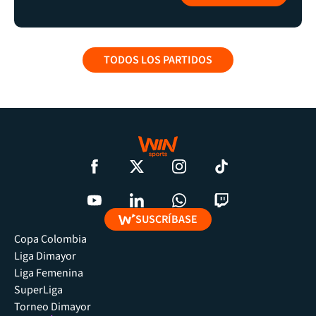
TODOS LOS PARTIDOS
SUSCRÍBASE
Copa Colombia
Liga Dimayor
Liga Femenina
SuperLiga
Torneo Dimayor