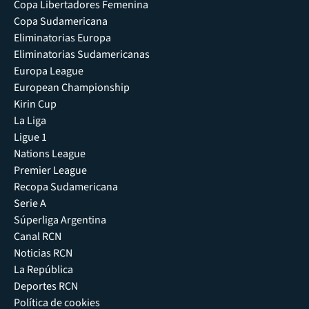
Copa Libertadores Femenina
Copa Sudamericana
Eliminatorias Europa
Eliminatorias Sudamericanas
Europa League
European Championship
Kirin Cup
La Liga
Ligue 1
Nations League
Premier League
Recopa Sudamericana
Serie A
Súperliga Argentina
Canal RCN
Noticias RCN
La República
Deportes RCN
Política de cookies