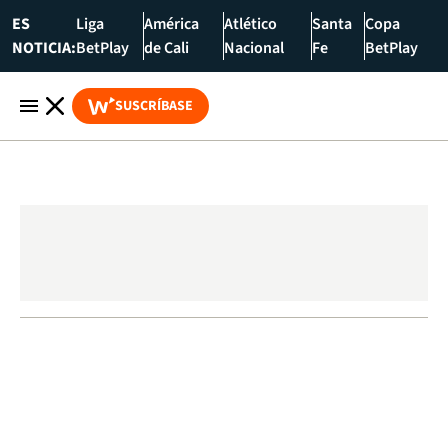
ES
Liga
América
Atlético
Santa
Copa
NOTICIA:
BetPlay
de Cali
Nacional
Fe
BetPlay
SUSCRÍBASE