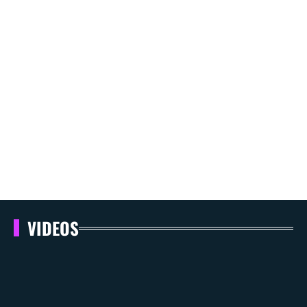
VIDEOS