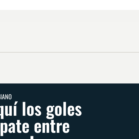
BIANO
quí los goles
pate entre