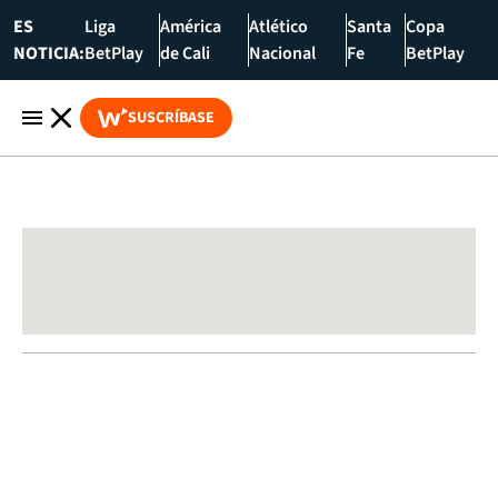
ES
Liga
América
Atlético
Santa
Copa
NOTICIA:
BetPlay
de Cali
Nacional
Fe
BetPlay
SUSCRÍBASE