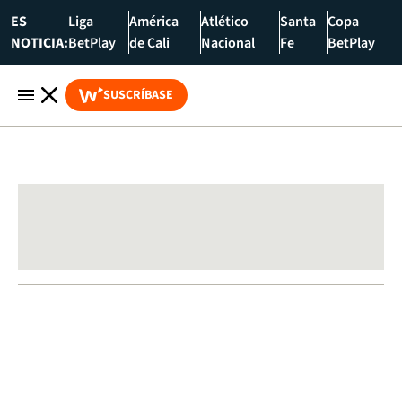
ES
Liga
América
Atlético
Santa
Copa
NOTICIA:
BetPlay
de Cali
Nacional
Fe
BetPlay
SUSCRÍBASE