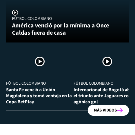
FÚTBOL COLOMBIANO
América venció por la mínima a Once
Caldas fuera de casa
FÚTBOL COLOMBIANO
FÚTBOL COLOMBIANO
Santa Fe venció a Unión
Internacional de Bogotá abra
Magdalena y tomó ventaja en la
el triunfo ante Jaguares con
Copa BetPlay
agónico gol
MÁS VIDEOS