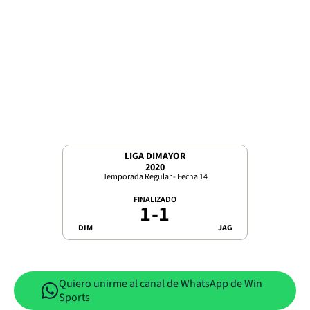
LIGA DIMAYOR
2020
Temporada Regular - Fecha 14
FINALIZADO
1
-
1
DIM
JAG
Quiero unirme al canal de WhatsApp de Win
Sports