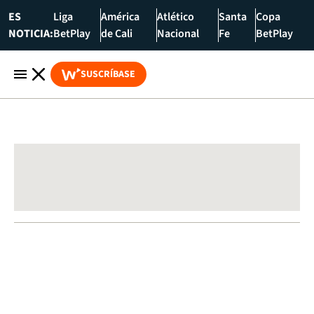
ES
Liga
América
Atlético
Santa
Copa
NOTICIA:
BetPlay
de Cali
Nacional
Fe
BetPlay
SUSCRÍBASE