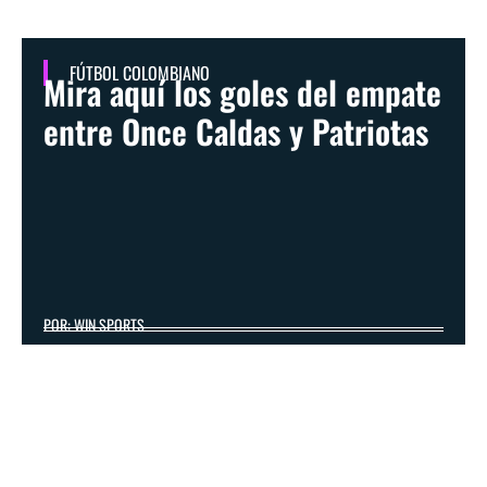
FÚTBOL COLOMBIANO
Mira aquí los goles del empate
entre Once Caldas y Patriotas
POR: WIN SPORTS