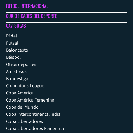
FÚTBOL INTERNACIONAL
CURIOSIDADES DEL DEPORTE
CAV-SULAS
Pádel
Futsal
Baloncesto
Béisbol
Otros deportes
Amistosos
Bundesliga
Champions League
Copa América
Copa América Femenina
Copa del Mundo
Copa Intercontinental India
Copa Libertadores
Copa Libertadores Femenina