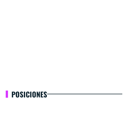
POSICIONES