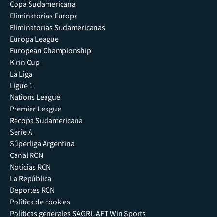
Copa Sudamericana
Eliminatorias Europa
Eliminatorias Sudamericanas
Europa League
European Championship
Kirin Cup
La Liga
Ligue 1
Nations League
Premier League
Recopa Sudamericana
Serie A
Súperliga Argentina
Canal RCN
Noticias RCN
La República
Deportes RCN
Política de cookies
Políticas generales SAGRILAFT Win Sports