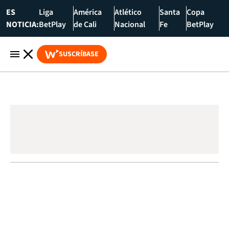
ES
Liga
América
Atlético
Santa
Copa
NOTICIA:
BetPlay
de Cali
Nacional
Fe
BetPlay
SUSCRÍBASE