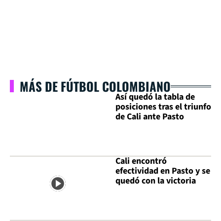
MÁS DE FÚTBOL COLOMBIANO
Así quedó la tabla de
posiciones tras el triunfo
de Cali ante Pasto
Cali encontró
efectividad en Pasto y se
quedó con la victoria