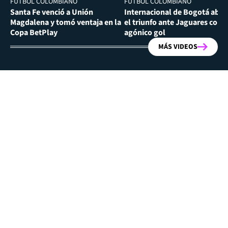
FÚTBOL COLOMBIANO
FÚTBOL COLOMBIANO
Santa Fe venció a Unión
Internacional de Bogotá abra
Magdalena y tomó ventaja en la
el triunfo ante Jaguares con
Copa BetPlay
agónico gol
MÁS VIDEOS