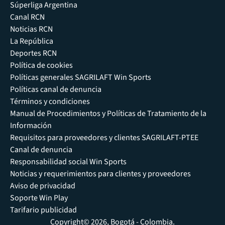
Súperliga Argentina
Canal RCN
Noticias RCN
La República
Deportes RCN
Política de cookies
Políticas generales SAGRILAFT Win Sports
Políticas canal de denuncia
Términos y condiciones
Manual de Procedimientos y Políticas de Tratamiento de la
Información
Requisitos para proveedores y clientes SAGRILAFT-PTEE
Canal de denuncia
Responsabilidad social Win Sports
Noticias y requerimientos para clientes y proveedores
Aviso de privacidad
Soporte Win Play
Tarifario publicidad
Copyright© 2026, Bogotá - Colombia.