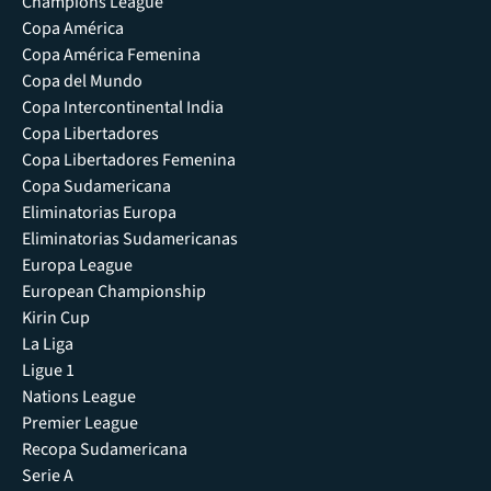
Champions League
Copa América
Copa América Femenina
Copa del Mundo
Copa Intercontinental India
Copa Libertadores
Copa Libertadores Femenina
Copa Sudamericana
Eliminatorias Europa
Eliminatorias Sudamericanas
Europa League
European Championship
Kirin Cup
La Liga
Ligue 1
Nations League
Premier League
Recopa Sudamericana
Serie A