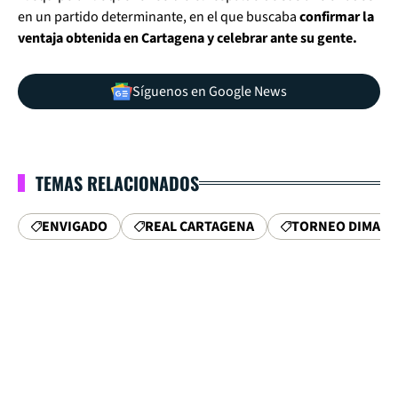
en un partido determinante, en el que buscaba
confirmar la
ventaja obtenida en Cartagena y celebrar ante su gente.
Síguenos en Google News
TEMAS RELACIONADOS
ENVIGADO
REAL CARTAGENA
TORNEO DIMAYO