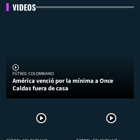
VIDEOS
FÚTBOL COLOMBIANO
América venció por la mínima a Once
Caldas fuera de casa