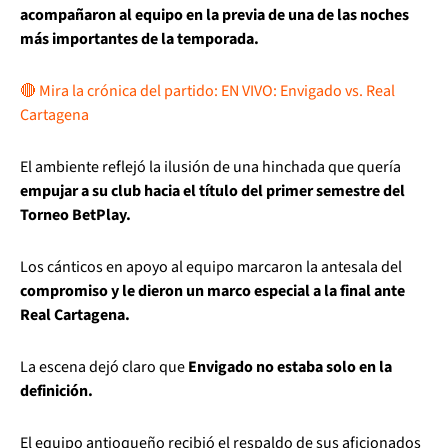
acompañaron al equipo en la previa de una de las noches
más importantes de la temporada.
🔴 Mira la crónica del partido: EN VIVO: Envigado vs. Real
Cartagena
El ambiente reflejó la ilusión de una hinchada que quería
empujar a su club hacia el título del primer semestre del
Torneo BetPlay.
Los cánticos en apoyo al equipo marcaron la antesala del
compromiso y le dieron un marco especial a la final ante
Real Cartagena.
La escena dejó claro que
Envigado no estaba solo en la
definición.
El equipo antioqueño recibió el respaldo de sus aficionados