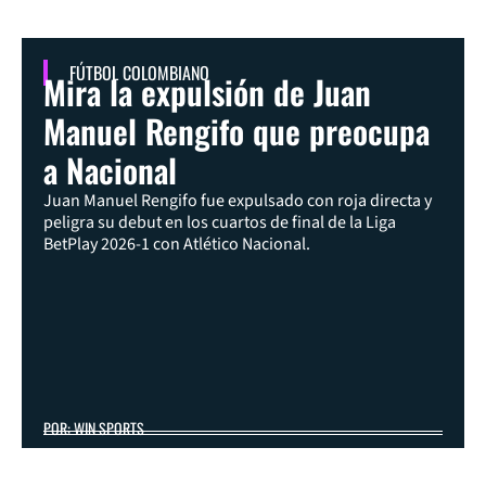
FÚTBOL COLOMBIANO
Mira la expulsión de Juan
Manuel Rengifo que preocupa
a Nacional
Juan Manuel Rengifo fue expulsado con roja directa y
peligra su debut en los cuartos de final de la Liga
BetPlay 2026-1 con Atlético Nacional.
POR: WIN SPORTS