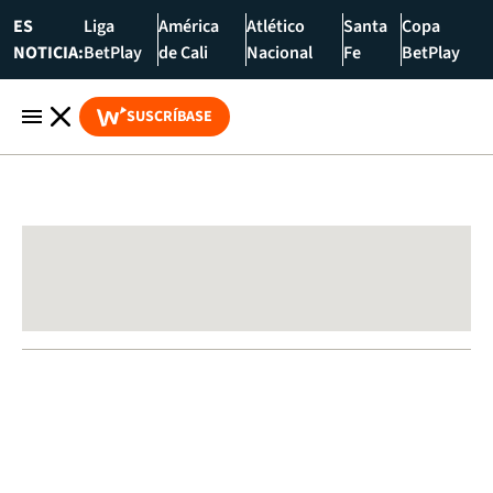
ES
Liga
América
Atlético
Santa
Copa
NOTICIA:
BetPlay
de Cali
Nacional
Fe
BetPlay
SUSCRÍBASE