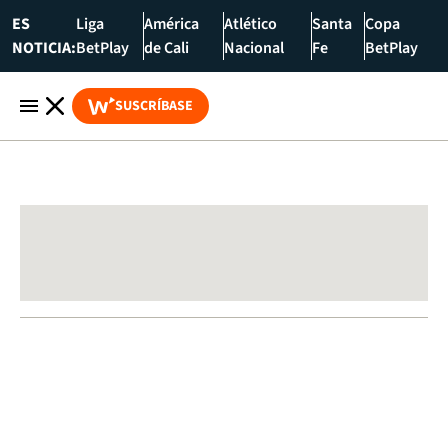
ES
Liga
América
Atlético
Santa
Copa
NOTICIA:
BetPlay
de Cali
Nacional
Fe
BetPlay
SUSCRÍBASE