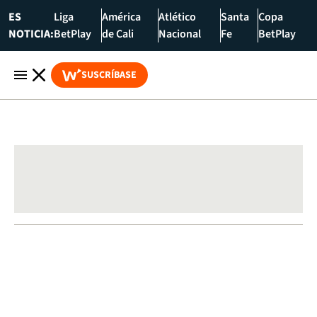
ES
Liga
América
Atlético
Santa
Copa
NOTICIA:
BetPlay
de Cali
Nacional
Fe
BetPlay
SUSCRÍBASE