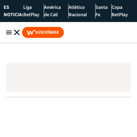
ES
Liga
América
Atlético
Santa
Copa
NOTICIA:
BetPlay
de Cali
Nacional
Fe
BetPlay
SUSCRÍBASE