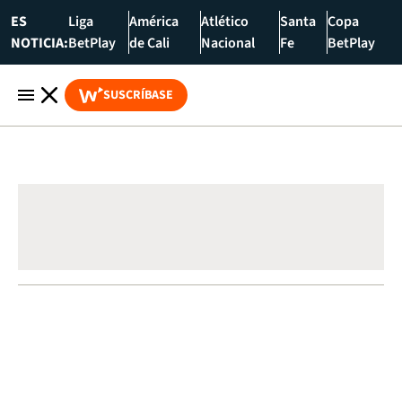
ES
Liga
América
Atlético
Santa
Copa
NOTICIA:
BetPlay
de Cali
Nacional
Fe
BetPlay
SUSCRÍBASE