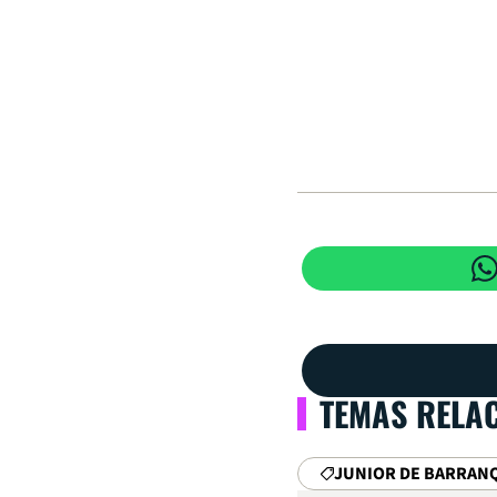
TEMAS RELA
JUNIOR DE BARRAN