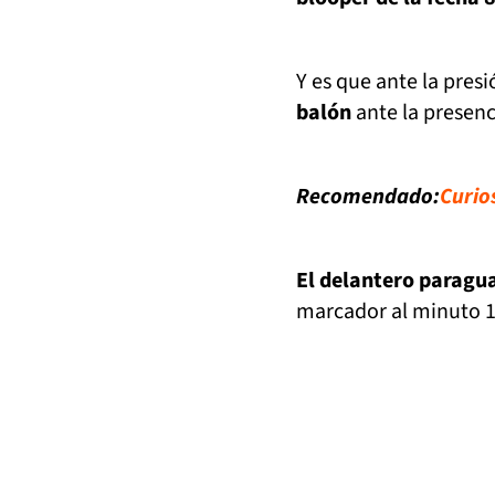
Y es que ante la presi
balón
ante la presenc
Recomendado:
Curio
El delantero paragu
marcador al minuto 1