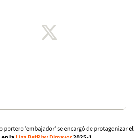
o portero 'embajador' se encargó de protagonizar
el
 en la
Liga BetPlay Dimayor
2025-1.