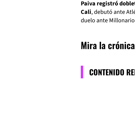
Paiva registró doble
Cali
, debutó ante At
duelo ante Millonario
Mira la crónica
CONTENIDO R