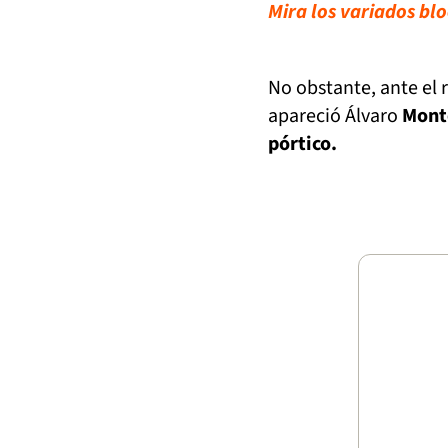
Mira los variados bl
No obstante, ante el 
apareció Álvaro
Monte
pórtico.