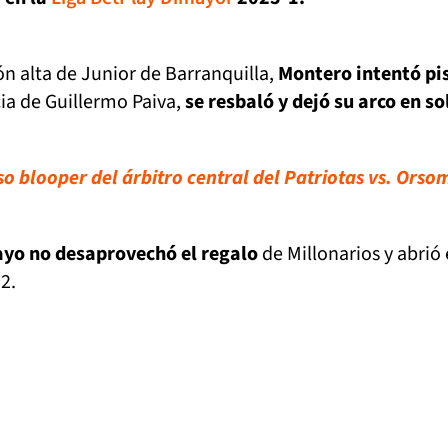
ón alta de Junior de Barranquilla,
Montero intentó pis
ia de Guillermo Paiva,
se resbaló y dejó su arco en s
so blooper del árbitro central del Patriotas vs. Ors
ayo no desaprovechó el regalo
de Millonarios y abrió 
2.