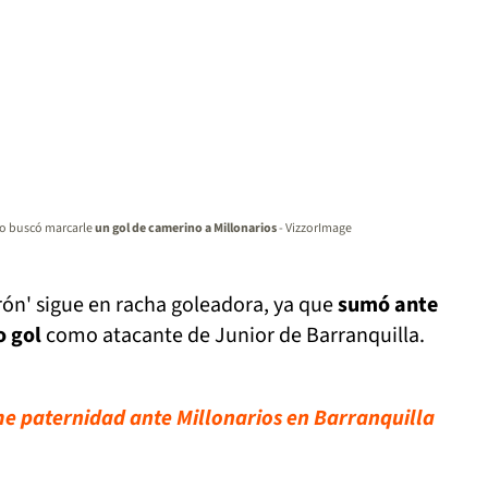
o buscó marcarle
un gol de camerino a Millonarios
- VizzorImage
urón' sigue en racha goleadora, ya que
sumó ante
o gol
como atacante de Junior de Barranquilla.
e paternidad ante Millonarios en Barranquilla