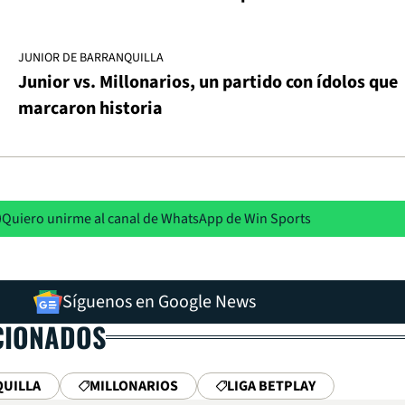
JUNIOR DE BARRANQUILLA
Junior vs. Millonarios, un partido con ídolos que
marcaron historia
Quiero unirme al canal de WhatsApp de Win Sports
Síguenos en Google News
CIONADOS
QUILLA
MILLONARIOS
LIGA BETPLAY