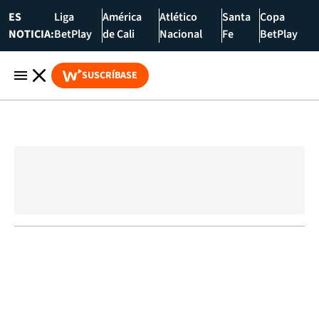
ES
Liga
América
Atlético
Santa
Copa
NOTICIA:
BetPlay
de Cali
Nacional
Fe
BetPlay
SUSCRÍBASE