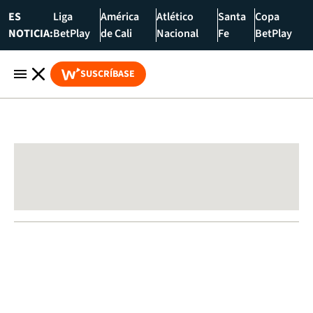
ES
Liga
América
Atlético
Santa
Copa
NOTICIA:
BetPlay
de Cali
Nacional
Fe
BetPlay
SUSCRÍBASE