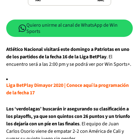
PAT
NAC
Quiero unirme al canal de WhatsApp de Win
Sports
Atlético Nacional visitará este domingo a Patriotas en uno
de los partidos de la fecha 16 de la Liga BetPlay
. El
encuentro será a las 2:00 pm y se podrá ver por Win Sports+.
Liga BetPlay Dimayor 2020 | Conoce aquí la programación
de la fecha 17
Los ‘verdolagas’ buscarán ir asegurando su clasificación a
los playoffs, ya que son quintos con 26 puntos y un triunfo
los dejaría con un píe en las finales
. El equipo de Juan
Carlos Osorio viene de empatar 2-2 con América de Cali y
sumar su quinto juego sin perder.