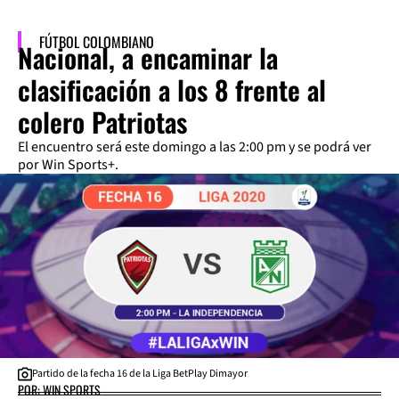
FÚTBOL COLOMBIANO
Nacional, a encaminar la
clasificación a los 8 frente al
colero Patriotas
El encuentro será este domingo a las 2:00 pm y se podrá ver
por Win Sports+.
Partido de la fecha 16 de la Liga BetPlay Dimayor
POR: WIN SPORTS