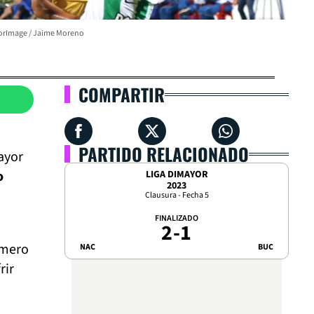
orImage / Jaime Moreno
COMPARTIR
PARTIDO RELACIONADO
ayor
o
LIGA DIMAYOR
2023
.
Clausura - Fecha 5
FINALIZADO
2
-
1
imero
NAC
BUC
rir