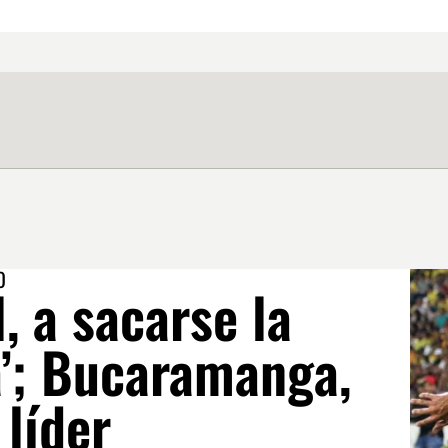
O
, a sacarse la
a’; Bucaramanga,
 líder