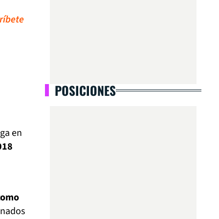
ríbete
POSICIONES
nga en
018
 como
anados