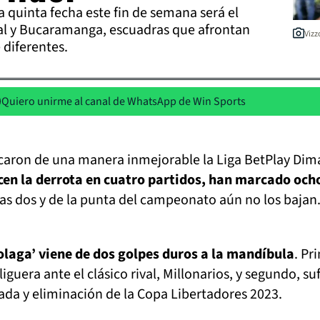
a quinta fecha este fin de semana será el
l y Bucaramanga, escuadras que afrontan
Vizz
 diferentes.
Quiero unirme al canal de WhatsApp de Win Sports
ncaron de una manera inmejorable la Liga BetPlay Dim
cen la derrota en cuatro partidos, han marcado och
as dos y de la punta del campeonato aún no los bajan
dolaga’ viene de dos golpes duros a la mandíbula
. Pr
liguera ante el clásico rival, Millonarios, y segundo, suf
da y eliminación de la Copa Libertadores 2023.